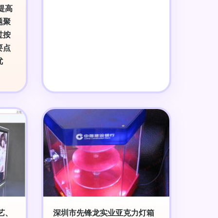
提高
题聚
过按
要点
优
艺、
深圳市先锋龙实业亚克力灯箱