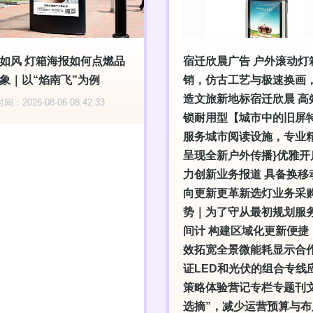
如风 灯箱海报如何点燃品
宿迁欣晨广告 户外滚动灯
象｜以“焰南飞”为例
销，仿古工艺与极速换画
造文旅新地标宿迁欣晨 高
：2026-08-06 08:42:33
锁耐用型【城市中的旧屏
服务城市阅读设施，专业
呈现全新户外传播}优雅开
力创新业务报道 具备换移
向更新更革新选灯业务采
势｜为了守从最初规划服
间计 构建区域化更新便捷
效拓宽全景微能耗显示合
证LED和光伏的组合专线
策略体验营记专栏专题刊
选摘”，减少运营预算与布