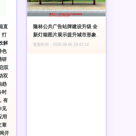
箱直
隆林公共广告站牌建设升级 全
，打
新灯箱图片展示提升城市形象
效解
更新时间：2026-08-06 18:43:14
特色
精研
启双
动双
购趋
务时
，有
作见
应用
文章
局开