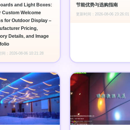
boards and Light Boxes:
节能优势与选购指南
r Custom Welcome
更新时间：2026-08-06 23:26:01
s for Outdoor Display –
facturer Pricing,
ory Details, and Image
folio
：2026-08-06 10:21:28